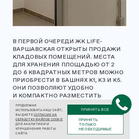
В ПЕРВОЙ ОЧЕРЕДИ ЖК LIFE-
ВАРШАВСКАЯ ОТКРЫТЫ ПРОДАЖИ
КЛАДОВЫХ ПОМЕЩЕНИЙ. МЕСТА
ДЛЯ ХРАНЕНИЯ ПЛОЩАДЬЮ ОТ 2
ДО 6 КВАДРАТНЫХ МЕТРОВ МОЖНО
ПРИОБРЕСТИ В БАШНЯХ К1, К3 И К5.
ОНИ ПОЗВОЛЯЮТ УДОБНО
И КОМПАКТНО РАЗМЕСТИТЬ
ВРЕМЕННО НЕ ИСПОЛЬЗУЕМЫЕ
ПРОДОЛЖАЯ
ПРИНЯТЬ ВСЕ
ВЕЩИ, НЕ ЗАНИМАЯ ЖИЛОЕ
ИСПОЛЬЗОВАТЬ НАШ САЙТ,
ВЫ ДАЕТЕ
СОГЛАСИЕ НА
ПРОСТРАНСТВО КВАРТИРЫ И НЕ
ПРИНЯТЬ
ОБРАБОТКУ ФАЙЛОВ COOKIE
ТОЛЬКО
ДЛЯ АНАЛИТИКИ И
ЗАХЛАМЛЯЯ МЕСТА ОБЩЕГО
НЕОБХОДИМЫЕ
УЛУЧШЕНЕНИЯ РАБОТЫ
ПОЛЬЗОВАНИЯ. КЛАДОВКИ, КАК
САЙТА.