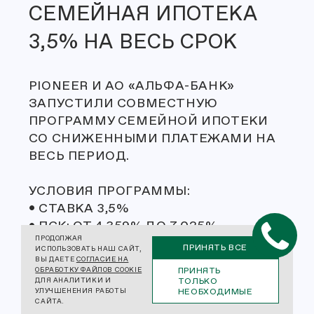
СЕМЕЙНАЯ ИПОТЕКА
3,5% НА ВЕСЬ СРОК
PIONEER И АО «АЛЬФА-БАНК»
ЗАПУСТИЛИ СОВМЕСТНУЮ
ПРОГРАММУ СЕМЕЙНОЙ ИПОТЕКИ
СО СНИЖЕННЫМИ ПЛАТЕЖАМИ НА
ВЕСЬ ПЕРИОД.
УСЛОВИЯ ПРОГРАММЫ:
• СТАВКА 3,5%
• ПСК: ОТ 4,359% ДО 7,025%
ПРОДОЛЖАЯ
• СРОК КРЕДИТА ДО 30 ЛЕТ
ПРИНЯТЬ ВСЕ
ИСПОЛЬЗОВАТЬ НАШ САЙТ,
• ПЕРВЫЙ ВЗНОС ОТ 20,1%
ВЫ ДАЕТЕ
СОГЛАСИЕ НА
ПРИНЯТЬ
ОБРАБОТКУ ФАЙЛОВ COOKIE
• МАКСИМАЛЬНАЯ СУММА КРЕДИТА
ТОЛЬКО
ДЛЯ АНАЛИТИКИ И
НЕОБХОДИМЫЕ
УЛУЧШЕНЕНИЯ РАБОТЫ
ДО 12 МЛН ₽
САЙТА.