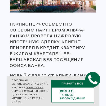
ГК «ПИОНЕР» СОВМЕСТНО
СО СВОИМ ПАРТНЕРОМ АЛЬФА-
БАНКОМ ПРОВЕЛА ЦИФРОВУЮ
ИПОТЕЧНУЮ СДЕЛКУ. КЛИЕНТ
ПРИОБРЕЛ В КРЕДИТ КВАРТИРУ
В ЖИЛОМ КВАРТАЛЕ LIFE-
ВАРШАВСКАЯ БЕЗ ПОСЕЩЕНИЯ
ОФИСА БАНКА.
НОВЫЙ СЕРВИС ОТ АЛЬФА-БАНКА
ПРОДОЛЖАЯ
ПОЗВОЛЯЕТ БЫСТРО И УДОБНО
ПРИНЯТЬ ВСЕ
ИСПОЛЬЗОВАТЬ НАШ САЙТ,
ОФОРМИТЬ ИПОТЕКУ, НЕ ВЫХОДЯ
ВЫ ДАЕТЕ
СОГЛАСИЕ НА
ПРИНЯТЬ
ОБРАБОТКУ ФАЙЛОВ COOKIE
ИЗ ДОМА. КЛИЕНТ ПОДАЕТ ЗАЯВКУ
ТОЛЬКО
ДЛЯ АНАЛИТИКИ И
НЕОБХОДИМЫЕ
УЛУЧШЕНЕНИЯ РАБОТЫ
НА САЙТЕ БАНКА И ЗАГРУЖАЕТ
САЙТА.
НЕОБХОДИМЫЕ ДОКУМЕНТЫ