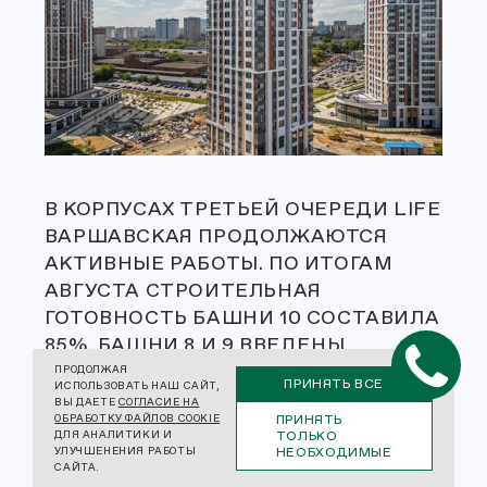
В КОРПУСАХ ТРЕТЬЕЙ ОЧЕРЕДИ LIFE
ВАРШАВСКАЯ ПРОДОЛЖАЮТСЯ
АКТИВНЫЕ РАБОТЫ. ПО ИТОГАМ
АВГУСТА СТРОИТЕЛЬНАЯ
ГОТОВНОСТЬ БАШНИ 10 СОСТАВИЛА
85%. БАШНИ 8 И 9 ВВЕДЕНЫ
В ЭКСПЛУАТАЦИЮ В НАЧАЛЕ
ПРОДОЛЖАЯ
ПРИНЯТЬ ВСЕ
ИСПОЛЬЗОВАТЬ НАШ САЙТ,
СЕНТЯБРЯ: КВАРТИРЫ
ВЫ ДАЕТЕ
СОГЛАСИЕ НА
ПРИНЯТЬ
ОБРАБОТКУ ФАЙЛОВ COOKIE
ПОДГОТАВЛИВАЮТСЯ К ПЕРЕДАЧЕ
ТОЛЬКО
ДЛЯ АНАЛИТИКИ И
СОБСТВЕННИКАМ.
НЕОБХОДИМЫЕ
УЛУЧШЕНЕНИЯ РАБОТЫ
САЙТА.