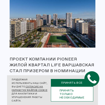
ПРОЕКТ КОМПАНИИ PIONEER
ЖИЛОЙ КВАРТАЛ LIFE ВАРШАВСКАЯ
СТАЛ ПРИЗЕРОМ В НОМИНАЦИИ
«ЛУЧШАЯ ШКОЛА
ПРОДОЛЖАЯ
ОТ ЗАСТРОЙЩИКА» КРУПНЕЙШЕГО
ПРИНЯТЬ ВСЕ
ИСПОЛЬЗОВАТЬ НАШ САЙТ,
ВЫ ДАЕТЕ
СОГЛАСИЕ НА
ОТРАСЛЕВОГО
ПРИНЯТЬ
ОБРАБОТКУ ФАЙЛОВ COOKIE
ГРАДОСТРОИТЕЛЬНОГО КОНКУРСА
ТОЛЬКО
ДЛЯ АНАЛИТИКИ И
НЕОБХОДИМЫЕ
УЛУЧШЕНЕНИЯ РАБОТЫ
НОВОСТРОЕК «ТОП ЖК ЛЕТНИЙ
САЙТА.