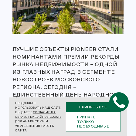
ЛУЧШИЕ ОБЪЕКТЫ PIONEER СТАЛИ
НОМИНАНТАМИ ПРЕМИИ РЕКОРДЫ
РЫНКА НЕДВИЖИМОСТИ – ОДНОЙ
ИЗ ГЛАВНЫХ НАГРАД В СЕГМЕНТЕ
НОВОСТРОЕК МОСКОВСКОГО
РЕГИОНА. СЕГОДНЯ –
ЕДИНСТВЕННЫЙ ДЕНЬ НАРОДНОГО
ГОЛОСОВАНИЯ, КОГДА СУДЬБУ
ПРОДОЛЖАЯ
ПРИНЯТЬ ВСЕ
ИСПОЛЬЗОВАТЬ НАШ САЙТ,
ПОБЕДИТЕЛЕЙ МОЖЕТЕ РЕШИТЬ
ВЫ ДАЕТЕ
СОГЛАСИЕ НА
ИМЕННО ВЫ!
ПРИНЯТЬ
ОБРАБОТКУ ФАЙЛОВ COOKIE
ТОЛЬКО
ДЛЯ АНАЛИТИКИ И
НЕОБХОДИМЫЕ
УЛУЧШЕНЕНИЯ РАБОТЫ
ЧТОБЫ ОТДАТЬ ГОЛОС ЗА LIFE
САЙТА.