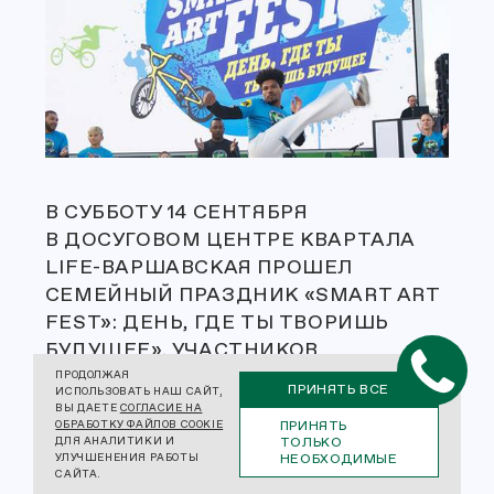
В СУББОТУ 14 СЕНТЯБРЯ
В ДОСУГОВОМ ЦЕНТРЕ КВАРТАЛА
LIFE-ВАРШАВСКАЯ ПРОШЕЛ
СЕМЕЙНЫЙ ПРАЗДНИК «SMART ART
FEST»: ДЕНЬ, ГДЕ ТЫ ТВОРИШЬ
БУДУЩЕЕ». УЧАСТНИКОВ
МЕРОПРИЯТИЯ ОЖИДАЛО
ПРОДОЛЖАЯ
ПРИНЯТЬ ВСЕ
ИСПОЛЬЗОВАТЬ НАШ САЙТ,
МНОЖЕСТВО ИНТЕРЕСНЫХ SMART-
ВЫ ДАЕТЕ
СОГЛАСИЕ НА
ПРИНЯТЬ
ОБРАБОТКУ ФАЙЛОВ COOKIE
АКТИВНОСТЕЙ. ОНИ РИСОВАЛИ
ТОЛЬКО
ДЛЯ АНАЛИТИКИ И
ЦИФРОВЫМИ 3D-РУЧКАМИ,
НЕОБХОДИМЫЕ
УЛУЧШЕНЕНИЯ РАБОТЫ
САЙТА.
СОЗДАВАЛИ СТИЛЬНЫЕ СКЕТЧИ