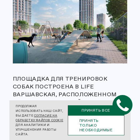
ПЛОЩАДКА ДЛЯ ТРЕНИРОВОК
СОБАК ПОСТРОЕНА В LIFE
ВАРШАВСКАЯ, РАСПОЛОЖЕННОМ
РЯДОМ СО СТАНЦИЕЙ МЕТРО
ПРОДОЛЖАЯ
«ВАРШАВСКАЯ». КОМАНДА BASIS
ПРИНЯТЬ ВСЕ
ИСПОЛЬЗОВАТЬ НАШ САЙТ,
ВЫ ДАЕТЕ
СОГЛАСИЕ НА
ARCHITECTURAL BUREAU –
ПРИНЯТЬ
ОБРАБОТКУ ФАЙЛОВ COOKIE
ИДЕОЛОГИ КОНЦЕПЦИИ
ТОЛЬКО
ДЛЯ АНАЛИТИКИ И
НЕОБХОДИМЫЕ
УЛУЧШЕНЕНИЯ РАБОТЫ
БЛАГОУСТРОЙСТВА И СПОРТИВНОЙ
САЙТА.