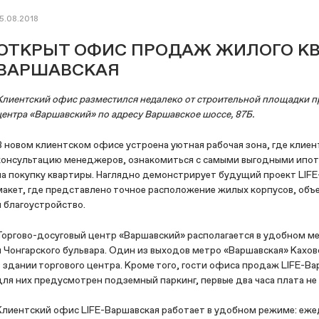
15.08.2018
ОТКРЫТ ОФИС ПРОДАЖ ЖИЛОГО КВА
ВАРШАВСКАЯ
Клиентский офис разместился недалеко от строительной площадки про
центра «Варшавский» по адресу Варшавское шоссе, 87Б.
В новом клиентском офисе устроена уютная рабочая зона, где клие
консультацию менеджеров, ознакомиться с самыми выгодными ипот
на покупку квартиры. Наглядно демонстрирует будущий проект LIF
макет, где представлено точное расположение жилых корпусов, об
и благоустройство.
Торгово-досуговый центр «Варшавский» располагается в удобном ме
и Чонгарского бульвара. Один из выходов метро «Варшавская» Кахо
в здании торгового центра. Кроме того, гости офиса продаж LIFE-В
для них предусмотрен подземный паркинг, первые два часа плата не
Клиентский офис LIFE-Варшавская работает в удобном режиме: ежед