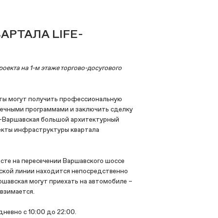
РТАЛА LIFE-
екта на 1-м этаже торгово-досугового
нты могут получить профессиональную
ечными программами и заключить сделку
E-Варшавская большой архитектурный
ъекты инфраструктуры квартала
сте на пересечении Варшавского шоссе
вской линии находится непосредственно
аршавская могут приехать на автомобиле –
 взимается.
невно с 10:00 до 22:00.