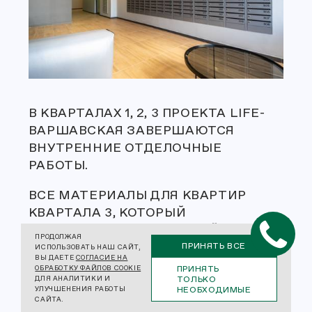
В КВАРТАЛАХ 1, 2, 3 ПРОЕКТА LIFE-
ВАРШАВСКАЯ ЗАВЕРШАЮТСЯ
ВНУТРЕННИЕ ОТДЕЛОЧНЫЕ
РАБОТЫ.
ВСЕ МАТЕРИАЛЫ ДЛЯ КВАРТИР
КВАРТАЛА 3, КОТОРЫЙ
РЕАЛИЗУЕТСЯ С ЧИСТОВОЙ
ПРОДОЛЖАЯ
ОТДЕЛКОЙ, ЗАКУПЛЕНЫ
ПРИНЯТЬ ВСЕ
ИСПОЛЬЗОВАТЬ НАШ САЙТ,
ВЫ ДАЕТЕ
СОГЛАСИЕ НА
И УСТАНАВЛИВАЮТСЯ СОГЛАСНО
ПРИНЯТЬ
ОБРАБОТКУ ФАЙЛОВ COOKIE
ТОЛЬКО
ДЛЯ АНАЛИТИКИ И
ИЗНАЧАЛЬНОЙ СПЕЦИФИКАЦИИ.
НЕОБХОДИМЫЕ
УЛУЧШЕНЕНИЯ РАБОТЫ
САЙТА.
ГК «ПИОНЕР» СОТРУДНИЧАЕТ