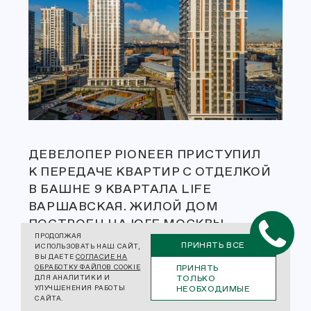
ДЕВЕЛОПЕР PIONEER ПРИСТУПИЛ
К ПЕРЕДАЧЕ КВАРТИР С ОТДЕЛКОЙ
В БАШНЕ 9 КВАРТАЛА LIFE
ВАРШАВСКАЯ. ЖИЛОЙ ДОМ
ПОСТРОЕН НА ЮГЕ МОСКВЫ
ПРОДОЛЖАЯ
В РАЙОНЕ МОСКВОРЕЧЬЕ-
ПРИНЯТЬ ВСЕ
ИСПОЛЬЗОВАТЬ НАШ САЙТ,
САБУРОВО, ПО АДРЕСУ: 1-Й
ВЫ ДАЕТЕ
СОГЛАСИЕ НА
ПРИНЯТЬ
ОБРАБОТКУ ФАЙЛОВ COOKIE
КОТЛЯКОВСКИЙ ПЕРЕУЛОК, ДОМ 4,
ТОЛЬКО
ДЛЯ АНАЛИТИКИ И
НЕОБХОДИМЫЕ
УЛУЧШЕНЕНИЯ РАБОТЫ
КОРПУС 2.
САЙТА.