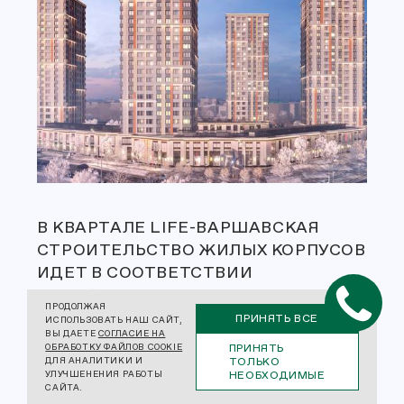
В КВАРТАЛЕ LIFE-ВАРШАВСКАЯ
СТРОИТЕЛЬСТВО ЖИЛЫХ КОРПУСОВ
ИДЕТ В СООТВЕТСТВИИ
С ГРАФИКОМ.
ПРОДОЛЖАЯ
ПРИНЯТЬ ВСЕ
ИСПОЛЬЗОВАТЬ НАШ САЙТ,
В БАШНЯХ Б1, Б3, Б4, Б5, Б6 И Б7
ВЫ ДАЕТЕ
СОГЛАСИЕ НА
ПРИНЯТЬ
ОБРАБОТКУ ФАЙЛОВ COOKIE
ЗАВЕРШЕНЫ МОНОЛИТНЫЕ РАБОТЫ
ТОЛЬКО
ДЛЯ АНАЛИТИКИ И
НЕОБХОДИМЫЕ
УЛУЧШЕНЕНИЯ РАБОТЫ
И УСТРОЙСТВО КРОВЛИ, ИДЕТ
САЙТА.
МОНТАЖ ЭЛЕМЕНТОВ ФАСАДНОЙ