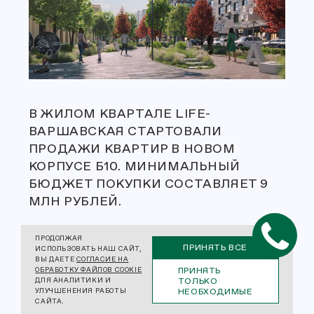
В ЖИЛОМ КВАРТАЛЕ LIFE-
ВАРШАВСКАЯ СТАРТОВАЛИ
ПРОДАЖИ КВАРТИР В НОВОМ
КОРПУСЕ Б10. МИНИМАЛЬНЫЙ
БЮДЖЕТ ПОКУПКИ СОСТАВЛЯЕТ 9
МЛН РУБЛЕЙ.
НОВАЯ 23-ЭТАЖНАЯ БАШНЯ
ПРОДОЛЖАЯ
СТРОИТСЯ В 500 М ОТ СТАНЦИИ
ПРИНЯТЬ ВСЕ
ИСПОЛЬЗОВАТЬ НАШ САЙТ,
ВЫ ДАЕТЕ
СОГЛАСИЕ НА
МЕТРО «ВАРШАВСКАЯ». КОРПУС
ПРИНЯТЬ
ОБРАБОТКУ ФАЙЛОВ COOKIE
ТОЛЬКО
ДЛЯ АНАЛИТИКИ И
РАССЧИТАН НА 189 КВАРТИР
НЕОБХОДИМЫЕ
УЛУЧШЕНЕНИЯ РАБОТЫ
ПЛОЩАДЬЮ ОТ 31 ДО 97 КВ. М.
САЙТА.