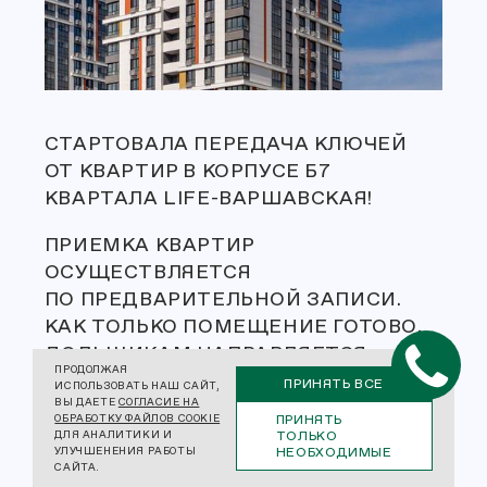
СТАРТОВАЛА ПЕРЕДАЧА КЛЮЧЕЙ
ОТ КВАРТИР В КОРПУСЕ Б7
КВАРТАЛА LIFE-ВАРШАВСКАЯ!
ПРИЕМКА КВАРТИР
ОСУЩЕСТВЛЯЕТСЯ
ПО ПРЕДВАРИТЕЛЬНОЙ ЗАПИСИ.
КАК ТОЛЬКО ПОМЕЩЕНИЕ ГОТОВО,
ДОЛЬЩИКАМ НАПРАВЛЯЕТСЯ
ПРОДОЛЖАЯ
НА ТЕЛЕФОН СМС-ОПОВЕЩЕНИЕ
ПРИНЯТЬ ВСЕ
ИСПОЛЬЗОВАТЬ НАШ САЙТ,
ВЫ ДАЕТЕ
СОГЛАСИЕ НА
СО ССЫЛКОЙ НА ОНЛАЙН-ЗАПИСЬ.
ПРИНЯТЬ
ОБРАБОТКУ ФАЙЛОВ COOKIE
ДЛЯ ПРОСМОТРА КВАРТИРЫ
ТОЛЬКО
ДЛЯ АНАЛИТИКИ И
НЕОБХОДИМЫЕ
УЛУЧШЕНЕНИЯ РАБОТЫ
МОЖНО БУДЕТ ВЫБРАТЬ ЛЮБУЮ
САЙТА.