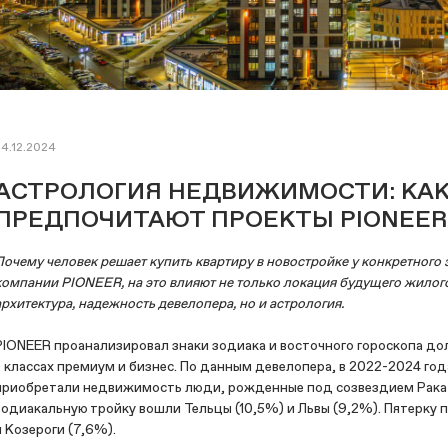
24.12.2024
АСТРОЛОГИЯ НЕДВИЖИМОСТИ: КАК
ПРЕДПОЧИТАЮТ ПРОЕКТЫ PIONEER
Почему человек решает купить квартиру в новостройке у конкретного
компании PIONEER, на это влияют не только локация будущего жилого
архитектура, надежность девелопера, но и астрология.
PIONEER проанализировал знаки зодиака и восточного гороскопа д
в классах премиум и бизнес. По данным девелопера, в 2022-2024 год
приобретали недвижимость люди, рожденные под созвездием Рака (
зодиакальную тройку вошли Тельцы (10,5%) и Львы (9,2%). Пятерку
и Козероги (7,6%).